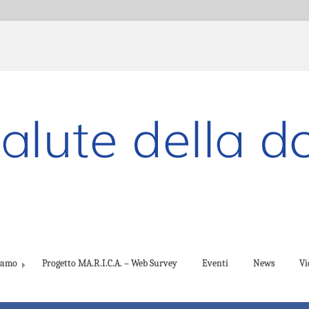
ciamo
Progetto MA.R.I.C.A. – Web Survey
Eventi
News
Vi