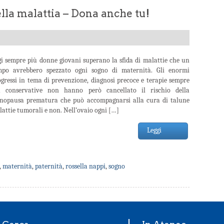
ella malattia – Dona anche tu!
gi sempre più donne giovani superano la sfida di malattie che un
mpo avrebbero spezzato ogni sogno di maternità. Gli enormi
gressi in tema di prevenzione, diagnosi precoce e terapie sempre
ù conservative non hanno però cancellato il rischio della
nopausa prematura che può accompagnarsi alla cura di talune
attie tumorali e non. Nell’ovaio ogni […]
Leggi
,
maternità
,
paternità
,
rossella nappi
,
sogno