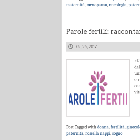
maternità
,
menopausa
,
oncologia
,
patern
Parole fertili: racconta
02, 24, 2017
«L
da
uni
o r
con
vit
Post Tagged with
donna
,
fertilità
,
ginecol
paternità
,
rossella nappi
,
sogno