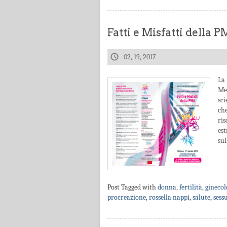
Fatti e Misfatti della
02, 19, 2017
La
Me
sc
ch
ris
est
sul
Post Tagged with
donna
,
fertilità
,
ginecol
procreazione
,
rossella nappi
,
salute
,
sess