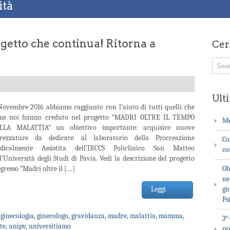
ità
ogetto che continua! Ritorna a
Cer
Ulti
Novembre 2016 abbiamo raggiunto con l’aiuto di tutti quelli che
me noi hanno creduto nel progetto “MADRI OLTRE IL TEMPO
Me
LLA MALATTIA” un obiettivo importante: acquisire nuove
trezzature da dedicare al laboratorio della Procreazione
Co
dicalmente Assistita dell’IRCCS Policlinico San Matteo
co
l’Università degli Studi di Pavia. Vedi la descrizione del progetto
gresso “Madri oltre il […]
Ob
ne
Leggi
gi
Ps
,
ginecologia
,
ginecologo
,
gravidanza
,
madre
,
malattia
,
mamma
,
3°
te
,
unipv
,
universitiamo
pr