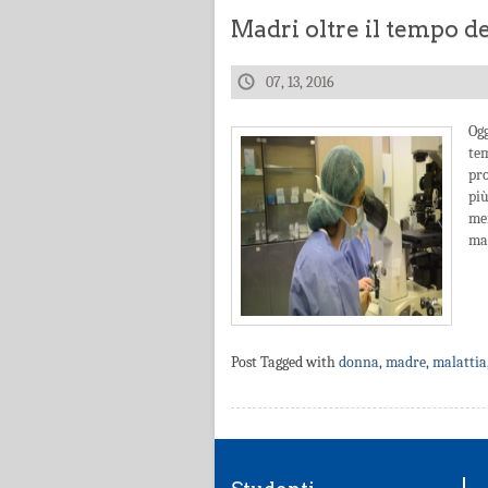
Madri oltre il tempo d
07, 13, 2016
Og
te
pro
pi
me
mal
Post Tagged with
donna
,
madre
,
malattia