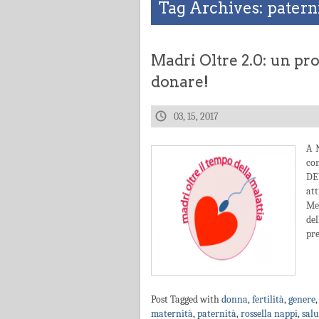
Tag Archives: patern
Madri Oltre 2.0: un pr
donare!
03, 15, 2017
A 
co
DE
at
Me
del
pre
Post Tagged with
donna
,
fertilità
,
genere
maternità
,
paternità
,
rossella nappi
,
salu