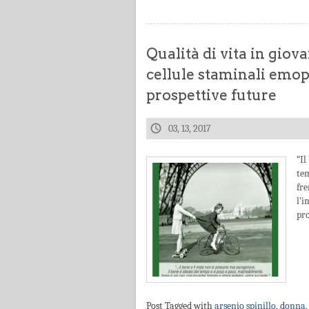
Qualità di vita in giov
cellule staminali emop
prospettive future
03, 13, 2017
“Il
tem
fr
l’
pro
Post Tagged with
arsenio spinillo
,
donna