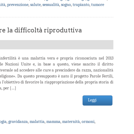
ità
,
prevenzione
,
salute
,
sessualità
,
sogno
,
trapianto
,
tumore
re la difficoltà riproduttiva
’infertilità è una malattia vera e propria riconosciuta nel 2013
lle Nazioni Unite e, in base a questo, viene sancito il diritto
versale ad accedere alle cure a prescindere da razza, nazionalità
eligione». Da questo presupposto è nato il progetto Parole Fertili,
 l’obiettivo di favorire la riappropriazione della propria storia di
a, per […]
Leggi
ogia
,
gravidanza
,
malattia
,
mamma
,
maternità
,
ormoni
,