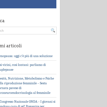
ca
mi articoli
nopausa: oggi c’è più di una soluzione
sì vicini, così lontani: parliamo di
uplepause
esità, Nutrizione, Metabolismo e Psiche
lla riproduzione femminile – Sesta
ornata pavese di
iconeuroendocrinologia al femminile
 Congresso Nazionale ONDA – I giovani si
endono cura di sé? Prevenire per