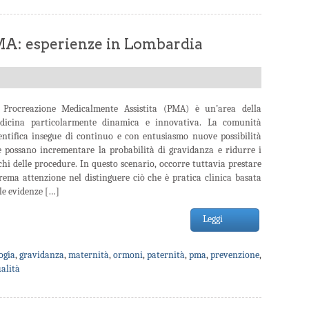
 PMA: esperienze in Lombardia
 Procreazione Medicalmente Assistita (PMA) è un’area della
dicina particolarmente dinamica e innovativa. La comunità
ientifica insegue di continuo e con entusiasmo nuove possibilità
e possano incrementare la probabilità di gravidanza e ridurre i
chi delle procedure. In questo scenario, occorre tuttavia prestare
rema attenzione nel distinguere ciò che è pratica clinica basata
le evidenze […]
Leggi
ogia
,
gravidanza
,
maternità
,
ormoni
,
paternità
,
pma
,
prevenzione
,
ualità