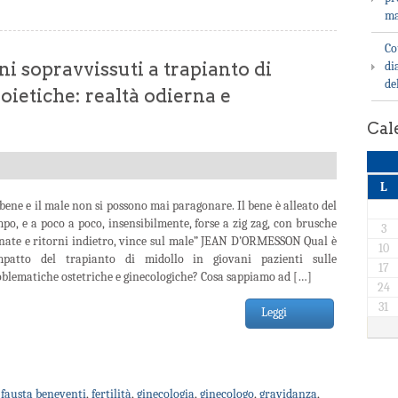
ma
Co
ani sopravvissuti a trapianto di
di
de
oietiche: realtà odierna e
Cal
L
 bene e il male non si possono mai paragonare. Il bene è alleato del
po, e a poco a poco, insensibilmente, forse a zig zag, con brusche
3
enate e ritorni indietro, vince sul male” JEAN D’ORMESSON Qual è
10
impatto del trapianto di midollo in giovani pazienti sulle
17
blematiche ostetriche e ginecologiche? Cosa sappiamo ad […]
24
31
Leggi
,
fausta beneventi
,
fertilità
,
ginecologia
,
ginecologo
,
gravidanza
,