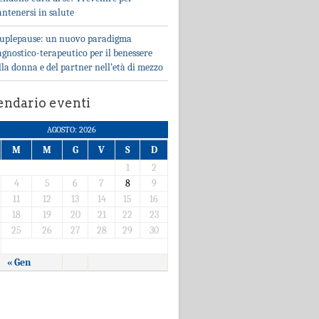
ntenersi in salute
uplepause: un nuovo paradigma
agnostico-terapeutico per il benessere
lla donna e del partner nell’età di mezzo
endario eventi
AGOSTO: 2026
M
M
G
V
S
D
1
2
4
5
6
7
8
9
11
12
13
14
15
16
18
19
20
21
22
23
25
26
27
28
29
30
« Gen