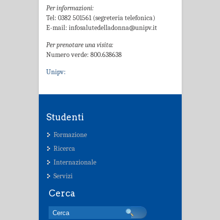
Per informazioni:
Tel: 0382 501561 (segreteria telefonica)
E-mail: infosalutedelladonna@unipv.it
Per prenotare una visita:
Numero verde: 800.638638
Unipv:
Studenti
Formazione
Ricerca
Internazionale
Servizi
Cerca