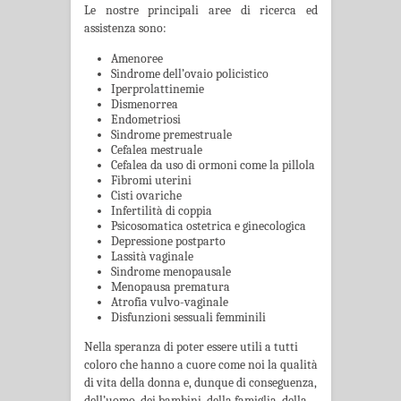
Le nostre principali aree di ricerca ed
assistenza sono:
Amenoree
Sindrome dell’ovaio policistico
Iperprolattinemie
Dismenorrea
Endometriosi
Sindrome premestruale
Cefalea mestruale
Cefalea da uso di ormoni come la pillola
Fibromi uterini
Cisti ovariche
Infertilità di coppia
Psicosomatica ostetrica e ginecologica
Depressione postparto
Lassità vaginale
Sindrome menopausale
Menopausa prematura
Atrofia vulvo-vaginale
Disfunzioni sessuali femminili
Nella speranza di poter essere utili a tutti
coloro che hanno a cuore come noi la qualità
di vita della donna e, dunque di conseguenza,
dell’uomo, dei bambini, della famiglia, della