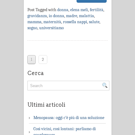
Post Tagged with
donna
,
elena meli
,
fertilità
,
gravidanza
,
io donna
,
madre
,
malattia
,
mamma
,
maternità
,
rossella nappi
,
salute
,
sogno
,
universitiamo
1
2
Cerca
Ultimi articoli
Menopausa: oggi c’è più di una soluzione
Così vicini, così lontani: parliamo di
couplepause