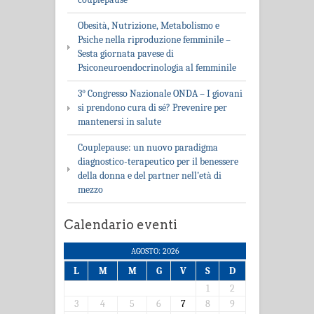
Obesità, Nutrizione, Metabolismo e
Psiche nella riproduzione femminile –
Sesta giornata pavese di
Psiconeuroendocrinologia al femminile
3° Congresso Nazionale ONDA – I giovani
si prendono cura di sé? Prevenire per
mantenersi in salute
Couplepause: un nuovo paradigma
diagnostico-terapeutico per il benessere
della donna e del partner nell’età di
mezzo
Calendario eventi
AGOSTO: 2026
L
M
M
G
V
S
D
1
2
3
4
5
6
7
8
9