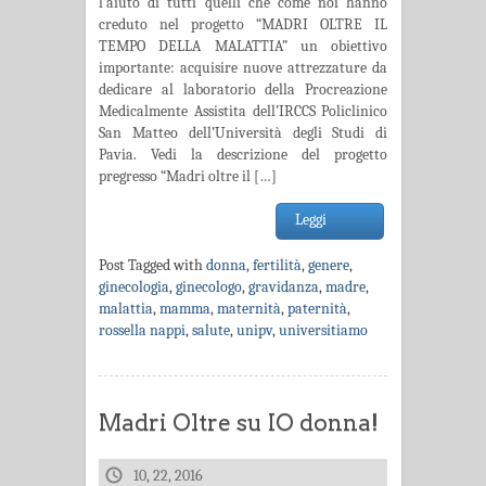
l’aiuto di tutti quelli che come noi hanno
creduto nel progetto “MADRI OLTRE IL
TEMPO DELLA MALATTIA” un obiettivo
importante: acquisire nuove attrezzature da
dedicare al laboratorio della Procreazione
Medicalmente Assistita dell’IRCCS Policlinico
San Matteo dell’Università degli Studi di
Pavia. Vedi la descrizione del progetto
pregresso “Madri oltre il […]
Leggi
Post Tagged with
donna
,
fertilità
,
genere
,
ginecologia
,
ginecologo
,
gravidanza
,
madre
,
malattia
,
mamma
,
maternità
,
paternità
,
rossella nappi
,
salute
,
unipv
,
universitiamo
Madri Oltre su IO donna!
10, 22, 2016