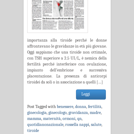
importanza alla tiroide perché le donne
affrontavano le gravidanze in età più giovane.
Oggi sappiamo che una tiroide non ottimale,
con TSH superiore a 2.5 UI/L, è nemica della
fertilità perché interferisce con ovulazione,
impianto dell’embrione e successiva
placentazione. La presenza di anticorpi
tiroidei da soli o in associazione a quelli […]
Leggi
Post Tagged with
benessere
,
donna
,
fertilità
,
ginecologia
,
ginecologo
,
gravidanza
,
madre
,
mamma
,
maternità
,
ormoni
,
qn
,
quotidianonazionale
,
rossella nappi
,
salute
,
tiroide