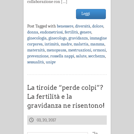
collaborazione con […]
Leggi
Post Tagged with
benessere
,
diversità
,
dolore
,
donna
,
endometriosi
,
fertilità
,
genere
,
ginecologia
,
ginecologo
,
gravidanza
,
immagine
corporea
,
intimità
,
madre
,
malattia
,
mamma
,
maternità
,
menopausa
,
mestruazioni
,
ormoni
,
prevenzione
,
rossella nappi
,
salute
,
secchezza
,
sessualità
,
unipv
La tiroide “perde colpi”?
La fertilità e la
gravidanza ne risentono!
03, 20, 2017
“In