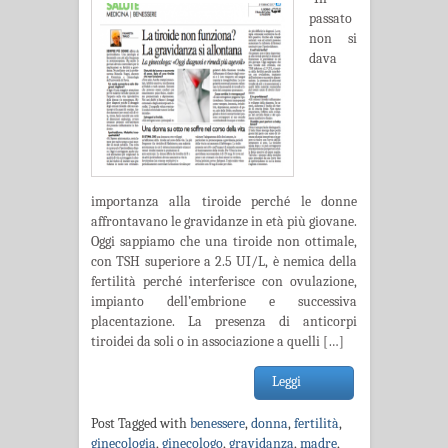
passato
non si
dava
importanza alla tiroide perché le donne
affrontavano le gravidanze in età più giovane.
Oggi sappiamo che una tiroide non ottimale,
con TSH superiore a 2.5 UI/L, è nemica della
fertilità perché interferisce con ovulazione,
impianto dell’embrione e successiva
placentazione. La presenza di anticorpi
tiroidei da soli o in associazione a quelli […]
Leggi
Post Tagged with
benessere
,
donna
,
fertilità
,
ginecologia
,
ginecologo
,
gravidanza
,
madre
,