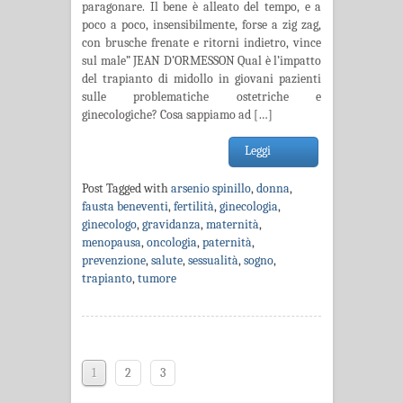
paragonare. Il bene è alleato del tempo, e a
poco a poco, insensibilmente, forse a zig zag,
con brusche frenate e ritorni indietro, vince
sul male” JEAN D’ORMESSON Qual è l’impatto
del trapianto di midollo in giovani pazienti
sulle problematiche ostetriche e
ginecologiche? Cosa sappiamo ad […]
Leggi
Post Tagged with
arsenio spinillo
,
donna
,
fausta beneventi
,
fertilità
,
ginecologia
,
ginecologo
,
gravidanza
,
maternità
,
menopausa
,
oncologia
,
paternità
,
prevenzione
,
salute
,
sessualità
,
sogno
,
trapianto
,
tumore
1
2
3