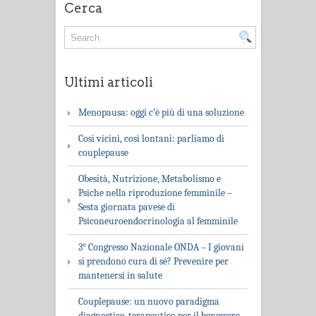
Cerca
Ultimi articoli
Menopausa: oggi c’è più di una soluzione
Così vicini, così lontani: parliamo di
couplepause
Obesità, Nutrizione, Metabolismo e
Psiche nella riproduzione femminile –
Sesta giornata pavese di
Psiconeuroendocrinologia al femminile
3° Congresso Nazionale ONDA – I giovani
si prendono cura di sé? Prevenire per
mantenersi in salute
Couplepause: un nuovo paradigma
diagnostico-terapeutico per il benessere