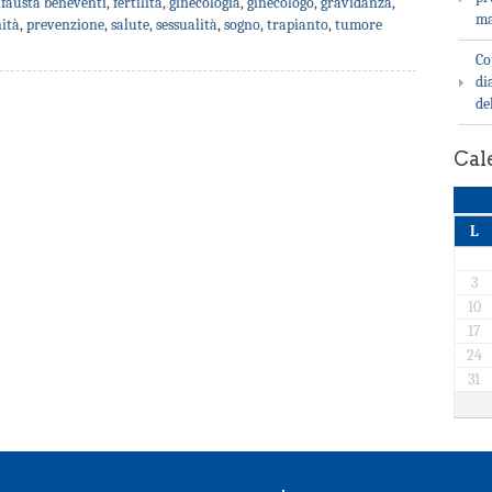
,
fausta beneventi
,
fertilità
,
ginecologia
,
ginecologo
,
gravidanza
,
ma
ità
,
prevenzione
,
salute
,
sessualità
,
sogno
,
trapianto
,
tumore
Co
di
de
Cal
L
3
10
17
24
31