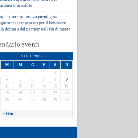
ntenersi in salute
uplepause: un nuovo paradigma
agnostico-terapeutico per il benessere
lla donna e del partner nell’età di mezzo
endario eventi
AGOSTO: 2026
M
M
G
V
S
D
1
2
4
5
6
7
8
9
11
12
13
14
15
16
18
19
20
21
22
23
25
26
27
28
29
30
« Gen