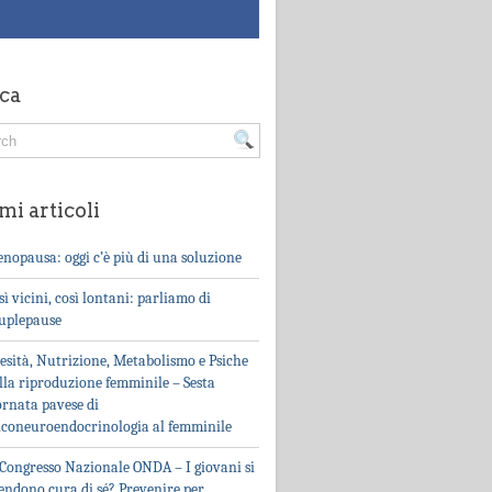
ca
mi articoli
nopausa: oggi c’è più di una soluzione
sì vicini, così lontani: parliamo di
uplepause
esità, Nutrizione, Metabolismo e Psiche
lla riproduzione femminile – Sesta
ornata pavese di
iconeuroendocrinologia al femminile
 Congresso Nazionale ONDA – I giovani si
endono cura di sé? Prevenire per