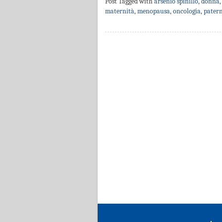
Post Tagged with
arsenio spinillo
,
donna
maternità
,
menopausa
,
oncologia
,
patern