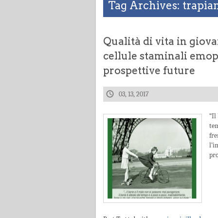
Tag Archives: trapia
Qualità di vita in giov
cellule staminali emop
prospettive future
03, 13, 2017
“Il
tem
fr
l’
pro