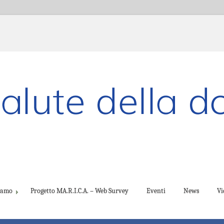
ciamo
Progetto MA.R.I.C.A. – Web Survey
Eventi
News
Vi