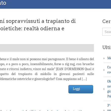
nto
ani sopravvissuti a trapianto di
Cer
oietiche: realtà odierna e
Ulti
Me
 bene e il male non si possono mai paragonare. Il bene è alleato del
po, e a poco a poco, insensibilmente, forse a zig zag, con brusche
Co
enate e ritorni indietro, vince sul male” JEAN D’ORMESSON Qual è
co
impatto del trapianto di midollo in giovani pazienti sulle
blematiche ostetriche e ginecologiche? Cosa sappiamo ad […]
Ob
ne
Leggi
gi
Ps
3°
pr