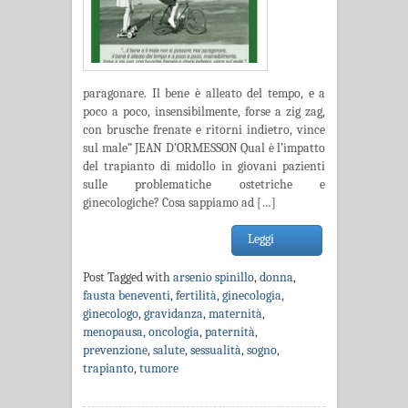
paragonare. Il bene è alleato del tempo, e a
poco a poco, insensibilmente, forse a zig zag,
con brusche frenate e ritorni indietro, vince
sul male” JEAN D’ORMESSON Qual è l’impatto
del trapianto di midollo in giovani pazienti
sulle problematiche ostetriche e
ginecologiche? Cosa sappiamo ad […]
Leggi
Post Tagged with
arsenio spinillo
,
donna
,
fausta beneventi
,
fertilità
,
ginecologia
,
ginecologo
,
gravidanza
,
maternità
,
menopausa
,
oncologia
,
paternità
,
prevenzione
,
salute
,
sessualità
,
sogno
,
trapianto
,
tumore