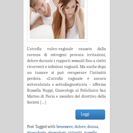
L’atrofia vulvo-vaginale causata dalla
carenza di estrogeni provoca irritazioni,
dolore durante i rapporti sessuali fino a cistiti
ricorrenti e infezioni vaginali. Ma anche dopo
un tumore si può recuperare l’intimità
perduta. «L’atrofia vaginale è ancora
sottovalutata e sottodiagnosticata – afferma
Rossella Nappi, Ginecologa al Policlinico San
Matteo di Pavia e membro del direttivo della
Società […]
Leggi
Post Tagged with
benessere
,
dolore
,
donna
,
ginecologia
,
ginecologo
,
intimità
,
rossella