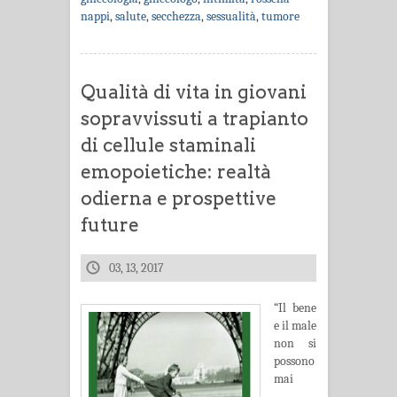
nappi
,
salute
,
secchezza
,
sessualità
,
tumore
Qualità di vita in giovani
sopravvissuti a trapianto
di cellule staminali
emopoietiche: realtà
odierna e prospettive
future
03, 13, 2017
“Il bene
e il male
non si
possono
mai