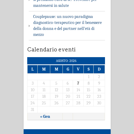
mantenersi in salute
Couplepause: un nuovo paradigma
diagnostico-terapeutico per il benessere
della donna e del partner nell’età di
mezzo
Calendario eventi
AGOSTO: 2026
L
M
M
G
V
S
D
1
2
3
4
5
6
7
8
9
10
11
12
13
14
15
16
17
18
19
20
21
22
23
24
25
26
27
28
29
30
31
« Gen