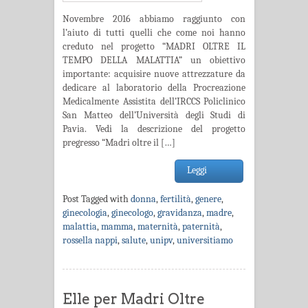
Novembre 2016 abbiamo raggiunto con
l’aiuto di tutti quelli che come noi hanno
creduto nel progetto “MADRI OLTRE IL
TEMPO DELLA MALATTIA” un obiettivo
importante: acquisire nuove attrezzature da
dedicare al laboratorio della Procreazione
Medicalmente Assistita dell’IRCCS Policlinico
San Matteo dell’Università degli Studi di
Pavia. Vedi la descrizione del progetto
pregresso “Madri oltre il […]
Leggi
Post Tagged with
donna
,
fertilità
,
genere
,
ginecologia
,
ginecologo
,
gravidanza
,
madre
,
malattia
,
mamma
,
maternità
,
paternità
,
rossella nappi
,
salute
,
unipv
,
universitiamo
Elle per Madri Oltre