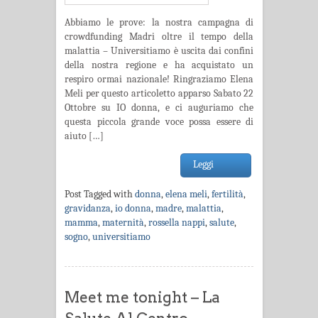
Abbiamo le prove: la nostra campagna di
crowdfunding Madri oltre il tempo della
malattia – Universitiamo è uscita dai confini
della nostra regione e ha acquistato un
respiro ormai nazionale! Ringraziamo Elena
Meli per questo articoletto apparso Sabato 22
Ottobre su IO donna, e ci auguriamo che
questa piccola grande voce possa essere di
aiuto […]
Leggi
Post Tagged with
donna
,
elena meli
,
fertilità
,
gravidanza
,
io donna
,
madre
,
malattia
,
mamma
,
maternità
,
rossella nappi
,
salute
,
sogno
,
universitiamo
Meet me tonight – La