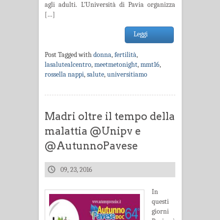
agli adulti. L’Università di Pavia organizza
[…]
Leggi
Post Tagged with
donna
,
fertilità
,
lasalutealcentro
,
meetmetonight
,
mmt16
,
rossella nappi
,
salute
,
universitiamo
Madri oltre il tempo della
malattia @Unipv e
@AutunnoPavese
09, 23, 2016
In
questi
giorni