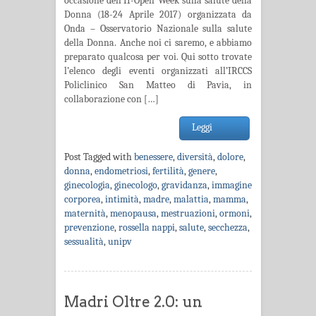
occasione dell’H-Open Week sulla salute della
Donna (18-24 Aprile 2017) organizzata da
Onda – Osservatorio Nazionale sulla salute
della Donna. Anche noi ci saremo, e abbiamo
preparato qualcosa per voi. Qui sotto trovate
l’elenco degli eventi organizzati all’IRCCS
Policlinico San Matteo di Pavia, in
collaborazione con […]
Leggi
Post Tagged with
benessere
,
diversità
,
dolore
,
donna
,
endometriosi
,
fertilità
,
genere
,
ginecologia
,
ginecologo
,
gravidanza
,
immagine
corporea
,
intimità
,
madre
,
malattia
,
mamma
,
maternità
,
menopausa
,
mestruazioni
,
ormoni
,
prevenzione
,
rossella nappi
,
salute
,
secchezza
,
sessualità
,
unipv
Madri Oltre 2.0: un