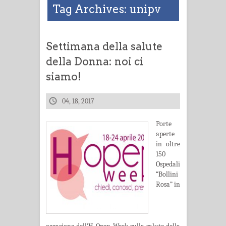
Tag Archives: unipv
Settimana della salute
della Donna: noi ci
siamo!
04, 18, 2017
Porte
aperte
in oltre
150
Ospedali
“Bollini
Rosa” in