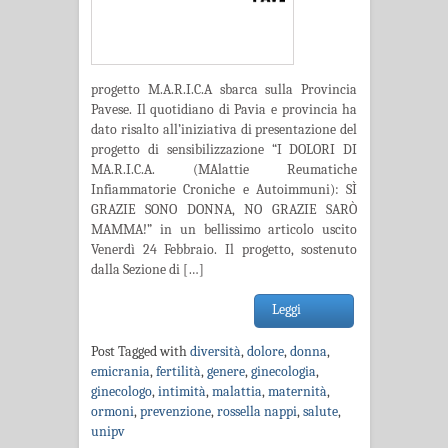
progetto M.A.R.I.C.A sbarca sulla Provincia
Pavese. Il quotidiano di Pavia e provincia ha
dato risalto all’iniziativa di presentazione del
progetto di sensibilizzazione “I DOLORI DI
MA.R.I.C.A. (MAlattie Reumatiche
Infiammatorie Croniche e Autoimmuni): SÌ
GRAZIE SONO DONNA, NO GRAZIE SARÒ
MAMMA!” in un bellissimo articolo uscito
Venerdì 24 Febbraio. Il progetto, sostenuto
dalla Sezione di […]
Leggi
Post Tagged with
diversità
,
dolore
,
donna
,
emicrania
,
fertilità
,
genere
,
ginecologia
,
ginecologo
,
intimità
,
malattia
,
maternità
,
ormoni
,
prevenzione
,
rossella nappi
,
salute
,
unipv