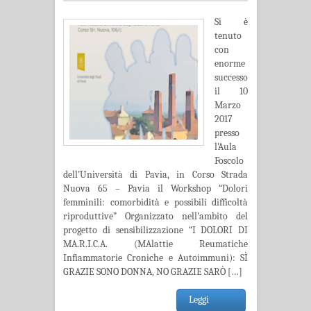
Si è
tenuto
con
enorme
successo
il 10
Marzo
2017
presso
l’Aula
Foscolo
dell’Università di Pavia, in Corso Strada
Nuova 65 – Pavia il Workshop “Dolori
femminili: comorbidità e possibili difficoltà
riproduttive” Organizzato nell’ambito del
progetto di sensibilizzazione “I DOLORI DI
MA.R.I.C.A. (MAlattie Reumatiche
Infiammatorie Croniche e Autoimmuni): SÌ
GRAZIE SONO DONNA, NO GRAZIE SARÒ […]
Leggi