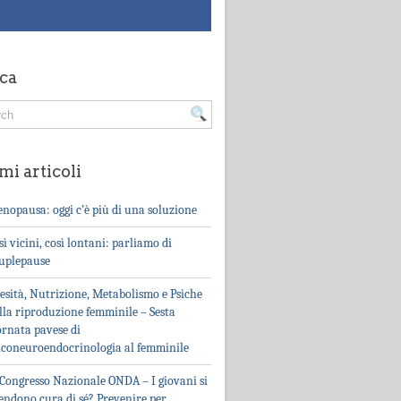
ca
mi articoli
nopausa: oggi c’è più di una soluzione
sì vicini, così lontani: parliamo di
uplepause
esità, Nutrizione, Metabolismo e Psiche
lla riproduzione femminile – Sesta
ornata pavese di
iconeuroendocrinologia al femminile
 Congresso Nazionale ONDA – I giovani si
endono cura di sé? Prevenire per