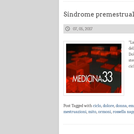
Sindrome premestruale
07, 05, 2017
“L
de
Do
ste
cic
Post Tagged with
ciclo
,
dolore
,
donna
,
em
mestruazioni
,
mito
,
ormoni
,
rossella nap