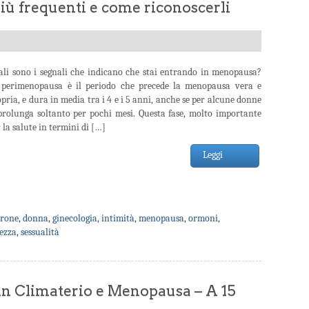
iù frequenti e come riconoscerli
ali sono i segnali che indicano che stai entrando in menopausa?
 perimenopausa è il periodo che precede la menopausa vera e
pria, e dura in media tra i 4 e i 5 anni, anche se per alcune donne
 prolunga soltanto per pochi mesi. Questa fase, molto importante
 la salute in termini di […]
Leggi
rrone
,
donna
,
ginecologia
,
intimità
,
menopausa
,
ormoni
,
ezza
,
sessualità
in Climaterio e Menopausa – A 15