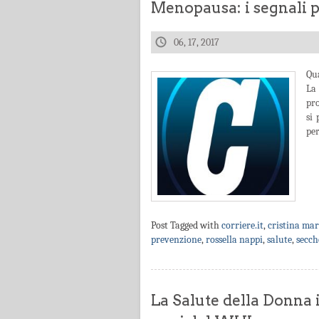
Menopausa: i segnali p
06, 17, 2017
Qu
La
pro
si
per
Post Tagged with
corriere.it
,
cristina ma
prevenzione
,
rossella nappi
,
salute
,
secch
La Salute della Donna 