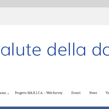
ciamo
Progetto MA.R.I.C.A. – Web Survey
Eventi
News
Vi