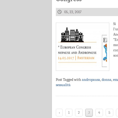
05, 22, 2017
Si
l’
An
“E
mon
co
son
Post Tagged with
andropausa
,
donna
,
em
sessualità
‹
1
2
3
4
5