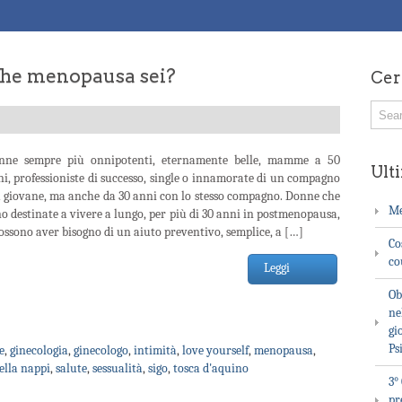
 che menopausa sei?
Cer
nne sempre più onnipotenti, eternamente belle, mamme a 50
Ulti
i, professioniste di successo, single o innamorate di un compagno
ù giovane, ma anche da 30 anni con lo stesso compagno. Donne che
Me
o destinate a vivere a lungo, per più di 30 anni in postmenopausa,
ossono aver bisogno di un aiuto preventivo, semplice, a […]
Co
co
Leggi
Ob
ne
gi
Ps
e
,
ginecologia
,
ginecologo
,
intimità
,
love yourself
,
menopausa
,
ella nappi
,
salute
,
sessualità
,
sigo
,
tosca d'aquino
3°
pr