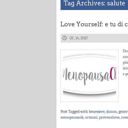
Tag Archives: salute
Love Yourself: e tu di
07, 14, 2017
Do
ann
pi
son
e p
Post Tagged with
benessere
,
donna
,
gener
menopausaok
,
ormoni
,
prevenzione
,
ross