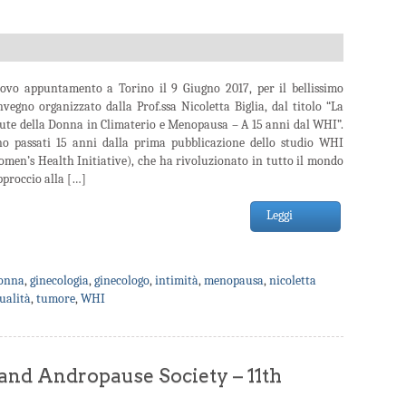
ovo appuntamento a Torino il 9 Giugno 2017, per il bellissimo
vegno organizzato dalla Prof.ssa Nicoletta Biglia, dal titolo “La
lute della Donna in Climaterio e Menopausa – A 15 anni dal WHI”.
no passati 15 anni dalla prima pubblicazione dello studio WHI
men’s Health Initiative), che ha rivoluzionato in tutto il mondo
pproccio alla […]
Leggi
onna
,
ginecologia
,
ginecologo
,
intimità
,
menopausa
,
nicoletta
sualità
,
tumore
,
WHI
nd Andropause Society – 11th