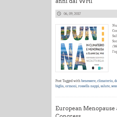
anni dal WHI
06, 09, 2017
Nu
Con
Sa
So
(Wo
l’a
Post Tagged with
benessere
,
climaterio
,
d
biglia
,
ormoni
,
rossella nappi
,
salute
,
ses
European Menopause a
Congress