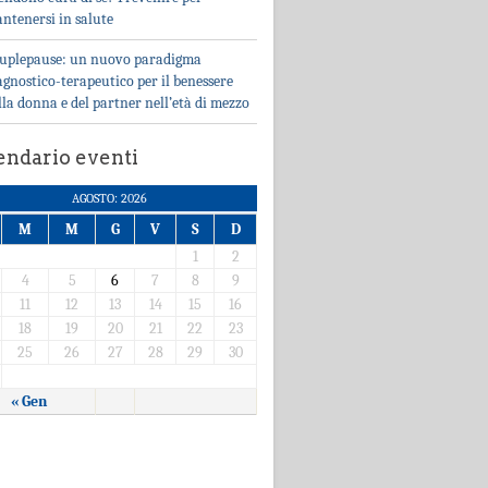
ntenersi in salute
uplepause: un nuovo paradigma
agnostico-terapeutico per il benessere
lla donna e del partner nell’età di mezzo
endario eventi
AGOSTO: 2026
M
M
G
V
S
D
1
2
4
5
6
7
8
9
11
12
13
14
15
16
18
19
20
21
22
23
25
26
27
28
29
30
« Gen