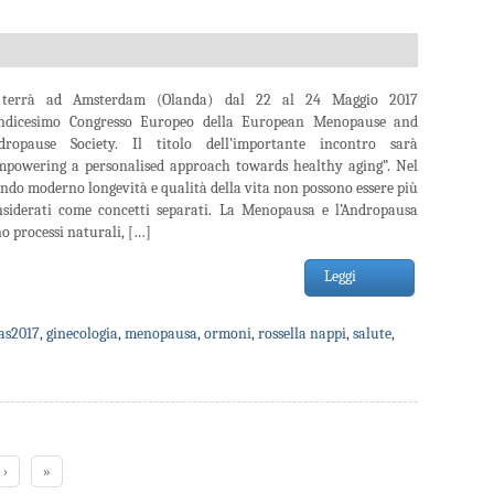
 terrà ad Amsterdam (Olanda) dal 22 al 24 Maggio 2017
undicesimo Congresso Europeo della European Menopause and
dropause Society. Il titolo dell’importante incontro sarà
mpowering a personalised approach towards healthy aging”. Nel
do moderno longevità e qualità della vita non possono essere più
nsiderati come concetti separati. La Menopausa e l’Andropausa
o processi naturali, […]
Leggi
as2017
,
ginecologia
,
menopausa
,
ormoni
,
rossella nappi
,
salute
,
›
»