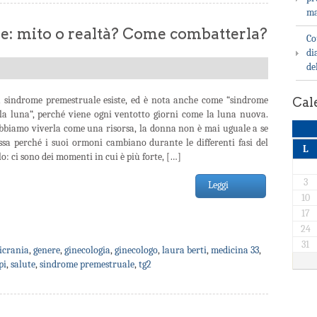
ma
: mito o realtà? Come combatterla?
Co
di
de
a sindrome premestruale esiste, ed è nota anche come “sindrome
Cal
lla luna“, perché viene ogni ventotto giorni come la luna nuova.
bbiamo viverla come una risorsa, la donna non è mai uguale a se
ssa perché i suoi ormoni cambiano durante le differenti fasi del
L
lo: ci sono dei momenti in cui è più forte, […]
3
Leggi
10
17
24
31
icrania
,
genere
,
ginecologia
,
ginecologo
,
laura berti
,
medicina 33
,
pi
,
salute
,
sindrome premestruale
,
tg2