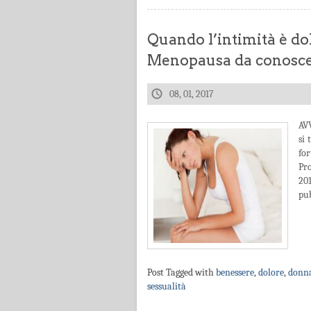
Quando l’intimità è do
Menopausa da conosc
08, 01, 2017
AV
si 
for
Pro
20
pu
Post Tagged with
benessere
,
dolore
,
donn
sessualità