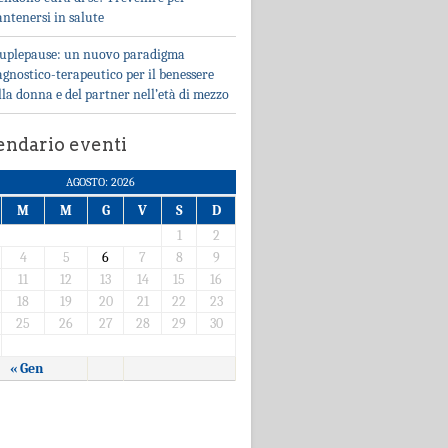
ntenersi in salute
uplepause: un nuovo paradigma
agnostico-terapeutico per il benessere
lla donna e del partner nell’età di mezzo
endario eventi
AGOSTO: 2026
M
M
G
V
S
D
1
2
4
5
6
7
8
9
11
12
13
14
15
16
18
19
20
21
22
23
25
26
27
28
29
30
« Gen