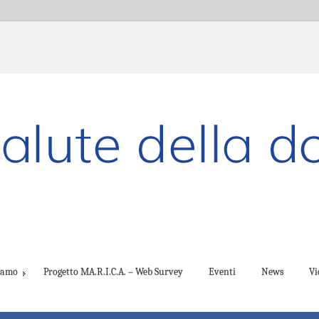
ciamo
Progetto MA.R.I.C.A. – Web Survey
Eventi
News
Vi