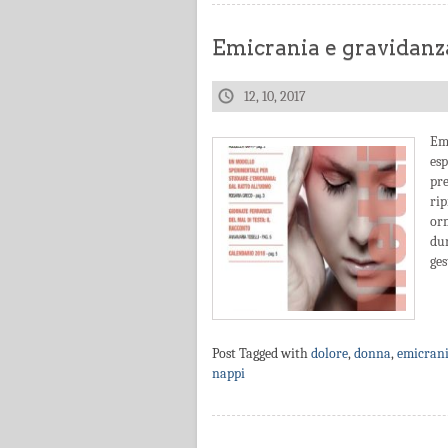
Emicrania e gravidanz
12, 10, 2017
Em
es
pr
rip
or
du
ges
Post Tagged with
dolore
,
donna
,
emicran
nappi