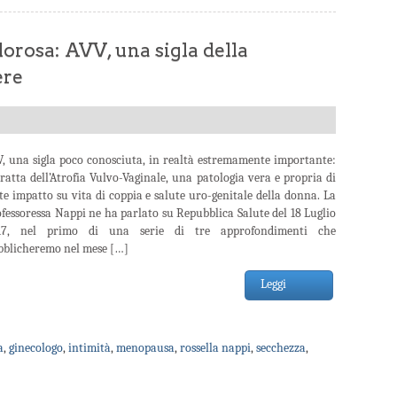
lorosa: AVV, una sigla della
ere
V, una sigla poco conosciuta, in realtà estremamente importante:
tratta dell’Atrofia Vulvo-Vaginale, una patologia vera e propria di
te impatto su vita di coppia e salute uro-genitale della donna. La
fessoressa Nappi ne ha parlato su Repubblica Salute del 18 Luglio
17, nel primo di una serie di tre approfondimenti che
bblicheremo nel mese […]
Leggi
a
,
ginecologo
,
intimità
,
menopausa
,
rossella nappi
,
secchezza
,