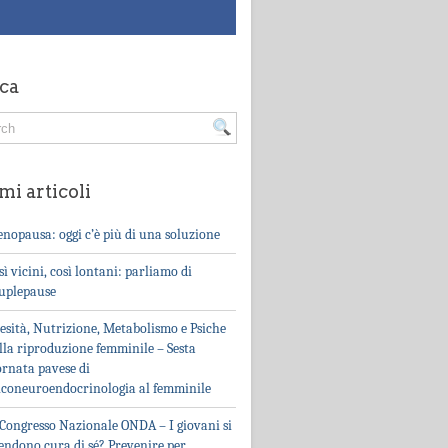
ca
mi articoli
nopausa: oggi c’è più di una soluzione
sì vicini, così lontani: parliamo di
uplepause
esità, Nutrizione, Metabolismo e Psiche
lla riproduzione femminile – Sesta
ornata pavese di
iconeuroendocrinologia al femminile
 Congresso Nazionale ONDA – I giovani si
endono cura di sé? Prevenire per