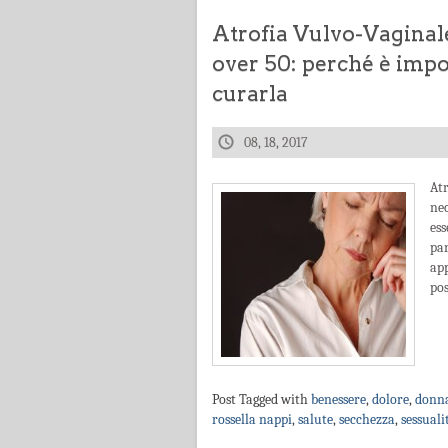
Atrofia Vulvo-Vaginale
over 50: perché è impo
curarla
08, 18, 2017
At
ne
es
par
app
pos
Post Tagged with
benessere
,
dolore
,
donn
rossella nappi
,
salute
,
secchezza
,
sessuali