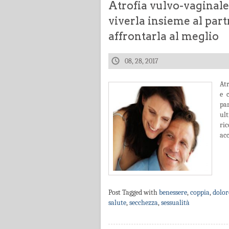
Atrofia vulvo-vaginale,
viverla insieme al part
affrontarla al meglio
08, 28, 2017
Atr
e 
par
ul
ric
acc
Post Tagged with
benessere
,
coppia
,
dolor
salute
,
secchezza
,
sessualità