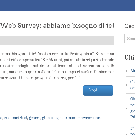
– Web Survey: abbiamo bisogno di te!
Cer
biamo bisogno di te! Vuoi essere tu la Protagonista? Se sei una
Ulti
na di età compresa fra 18 e 45 anni, potrai aiutarci partecipando
la nostra indagine sui dolori al femminile: ci vorranno solo 15
Me
uti, ma questo quarto d’ora del tuo tempo ci sarà utilissimo per
tare avanti i nostri progetti di ricerca, per […]
Co
co
Leggi
Ob
ne
gi
Ps
ia
,
endometriosi
,
genere
,
ginecologia
,
ormoni
,
prevenzione
,
3°
pr