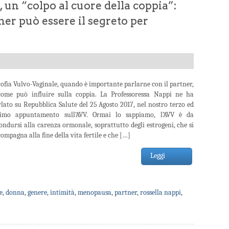
 un “colpo al cuore della coppia”:
ner può essere il segreto per
ofia Vulvo-Vaginale, quando è importante parlarne con il partner,
come può influire sulla coppia. La Professoressa Nappi ne ha
lato su Repubblica Salute del 25 Agosto 2017, nel nostro terzo ed
timo appuntamento sull’AVV. Ormai lo sappiamo, l’AVV è da
ondursi alla carenza ormonale, soprattutto degli estrogeni, che si
ompagna alla fine della vita fertile e che […]
Leggi
e
,
donna
,
genere
,
intimità
,
menopausa
,
partner
,
rossella nappi
,