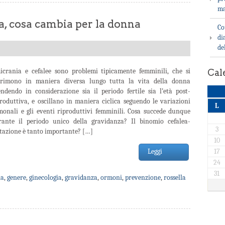
ma
a, cosa cambia per la donna
Co
di
de
icrania e cefalee sono problemi tipicamente femminili, che si
Cal
primono in maniera diversa lungo tutta la vita della donna
endendo in considerazione sia il periodo fertile sia l’età post-
roduttiva, e oscillano in maniera ciclica seguendo le variazioni
L
monali e gli eventi riproduttivi femminili. Cosa succede dunque
rante il periodo unico della gravidanza? Il binomio cefalea-
3
tazione è tanto importante? […]
10
Leggi
17
24
31
ia
,
genere
,
ginecologia
,
gravidanza
,
ormoni
,
prevenzione
,
rossella