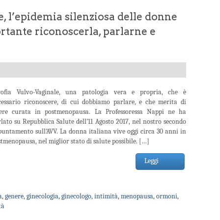
, l’epidemia silenziosa delle donne
rtante riconoscerla, parlarne e
rofia Vulvo-Vaginale, una patologia vera e propria, che è
cessario riconoscere, di cui dobbiamo parlare, e che merita di
sere curata in postmenopausa. La Professoressa Nappi ne ha
lato su Repubblica Salute dell’11 Agosto 2017, nel nostro secondo
untamento sull’AVV. La donna italiana vive oggi circa 30 anni in
tmenopausa, nel miglior stato di salute possibile. […]
Leggi
a
,
genere
,
ginecologia
,
ginecologo
,
intimità
,
menopausa
,
ormoni
,
tà