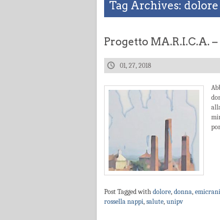
Tag Archives: dolore
Progetto MA.R.I.C.A. 
01, 27, 2018
Ab
don
al
min
por
Post Tagged with
dolore
,
donna
,
emicran
rossella nappi
,
salute
,
unipv