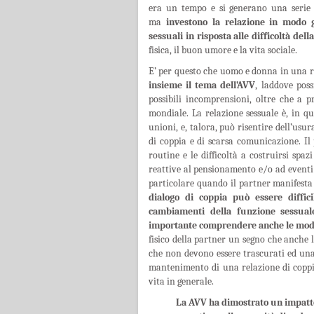
era un tempo e si generano una serie 
ma
investono la relazione in modo 
sessuali in risposta alle difficoltà del
fisica, il buon umore e la vita sociale.
E’ per questo che uomo e donna in una re
insieme il tema dell’AVV
, laddove poss
possibili incomprensioni, oltre che a p
mondiale. La relazione sessuale è, in qu
unioni, e, talora, può risentire dell’usu
di coppia e di scarsa comunicazione. Il p
routine e le difficoltà a costruirsi spaz
reattive al pensionamento e/o ad eventi d
particolare quando il partner manifesta
dialogo di coppia può essere diffic
cambiamenti della funzione sessual
importante comprendere anche le modif
fisico della partner un segno che anche 
che non devono essere trascurati ed una 
mantenimento di una relazione di coppia 
vita in generale.
La AVV ha dimostrato un impatto s