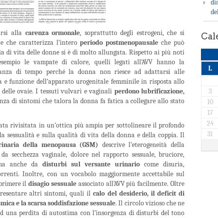
di
de
ursi alla
carenza ormonale
, soprattutto degli estrogeni, che si
Cal
 e che caratterizza l’intero
periodo postmenopausale
che può
a di vita delle donne si è di molto allungata. Rispetto ai più noti
empio le vampate di calore, quelli legati all’AVV hanno la
L
stanza di tempo perché la donna non riesce ad adattarsi alle
a e funzione dell’apparato urogenitale femminile in risposta allo
delle ovaie. I tessuti vulvari e vaginali
perdono lubrificazione,
3
nza di sintomi che talora la donna fa fatica a collegare allo stato
10
17
24
ata rivisitata in un’ottica più ampia per sottolineare il profondo
31
a sessualità e sulla qualità di vita della donna e della coppia. Il
urinaria della menopausa (GSM)
descrive l’eterogeneità della
 da secchezza vaginale, dolore nel rapporto sessuale, bruciore,
, ma anche da
disturbi sul versante urinario
come disuria,
correnti. Inoltre, con un vocabolo maggiormente accettabile sul
primere il
disagio sessuale
associato all’AVV più facilmente. Oltre
resentare altri sintomi, quali il
calo del desiderio, il deficit di
smica e la scarsa soddisfazione sessuale
. Il circolo vizioso che ne
ad una perdita di autostima con l’insorgenza di disturbi del tono