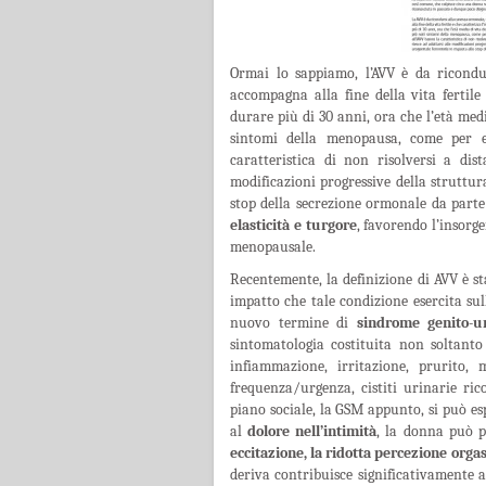
Ormai lo sappiamo, l’AVV è da ricond
accompagna alla fine della vita fertile
durare più di 30 anni, ora che l’età medi
sintomi della menopausa, come per es
caratteristica di non risolversi a di
modificazioni progressive della struttur
stop della secrezione ormonale da parte 
elasticità e turgore
, favorendo l’insorge
menopausale.
Recentemente, la definizione di AVV è st
impatto che tale condizione esercita sull
nuovo termine di
sindrome genito-
sintomatologia costituita non soltanto
infiammazione, irritazione, prurito
frequenza/urgenza, cistiti urinarie ri
piano sociale, la GSM appunto, si può es
al
dolore nell’intimità
, la donna può p
eccitazione, la ridotta percezione orga
deriva contribuisce significativamente 