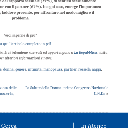
re del rapporto sessuale (72%), di sentirsi sessualmente
me con il partner (62%). In ogni caso, emerge l’importanza
, laddove presente, per affrontare nel modo migliore il
problema.
—
Vuoi saperne di più?
a qui l’articolo completo in pdf
diritti si intendono riservati ed appartengono a
La Repubblica
, visita
 per ulteriori informazioni e news.
e
,
donna
,
genere
,
intimità
,
menopausa
,
partner
,
rossella nappi
,
ziosa delle
La Salute della Donna: primo Congresso Nazionale
noscerla,
O.N.Da
»
Cerca
In Ateneo