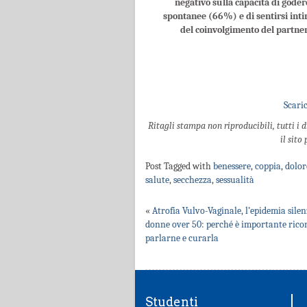
negativo sulla capacità di gode
spontanee (66%) e di sentirsi inti
del coinvolgimento del partner
Scaric
Ritagli stampa non riproducibili, tutti i 
il sito
Post Tagged with
benessere
,
coppia
,
dolor
salute
,
secchezza
,
sessualità
«
Atrofia Vulvo-Vaginale, l’epidemia silen
donne over 50: perché è importante rico
parlarne e curarla
Studenti