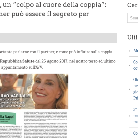
 un “colpo al cuore della coppia”:
Cer
ner può essere il segreto per
Ulti
Me
rtante parlarne con il partner, e come può influire sulla coppia.
Repubblica Salute
del 25 Agosto 2017, nel nostro terzo ed ultimo
Co
appuntamento sull’AVV.
co
Ob
ne
gi
Ps
3°
pr
ma
Co