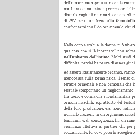
dell’umore, ma soprattutto con la comp
ma hanno una minor percezione delle 
disturbi vaginali o urinari, come perdite,
di AVV mette un
freno alla femminili
confrontarsi con il dolore sessuale, chiud
Nella coppia stabile, la donna può viver
qualcosa che si “è inceppato” non solta
nell’universo dell’intimo
. Molti studi
difficoltà, perché ha paura di essere giud
Ad aspetti squisitamente organici, vanno
menopausa sulla forma fisica, il senso di
terapie ormonali e non ormonali che ha
sessuale comportano un miglioramento de
tra uomo e donna che è fondamentale per i
ormoni maschili, soprattutto del testost
della loro produzione, essi sono suffic
normale erezione in un organismo maschi
femminili e, di conseguenza, ha un
mino
vicinanza affettiva al partner che per 
soddisfacente, lei deve poterla accoglier