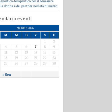
agnostico-terapeutico per il benessere
lla donna e del partner nell’età di mezzo
endario eventi
AGOSTO: 2026
M
M
G
V
S
D
1
2
4
5
6
7
8
9
11
12
13
14
15
16
18
19
20
21
22
23
25
26
27
28
29
30
« Gen