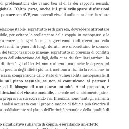
di problematiche che vanno ben al di là dei rapporti sessuali,
globale
. D’altra parte,
anche lui può sviluppare disfunzioni
la partner con AVV
, con notevoli risvolti sulla cura di sé, la salute
lazione stabile, soprattutto se di pari età, dovrebbero
affrontare
ibile, per evitare lo scollamento della coppia in menopausa e le
reservare la longevità come suggeriscono studi recenti su scala
esti casi, in genere di lunga durata, ove si eccettuino le seconde
ra del tempo trascorso insieme, soprattutto in presenza di conflitti
eso dell’educazione dei figli, della cura dei familiari anziani, la
i di libertà, gli obbiettivi non realizzati, ma anche le depressioni
i perdita degli affetti più cari, mettono a rischio la relazione, in
 scarsa comprensione dello stato di vulnerabilità menopausale.
Il
ile sul piano sessuale, se non si comunicano al partner i
e ed il bisogno di una nuova intimità. A tal proposito, è
icazioni del vissuto maschile
, che vede nel cambiamento psico-
la propria età sta scorrendo via. Insomma, sono tanti gli elementi
analisi accurata con il proprio medico di fiducia può favorire il
soddisfacente sul piano dell’intimità sessuale e della qualità di
ignificativo sulla vita di coppia, esercitando un effetto