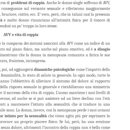
arsa di
problemi di coppia
. Anche le donne single soffrono di AVV,
conseguenze sul versante sessuale e riferiscono maggiormente
 bruciore, cistite, ecc. E’ vero, però, che in taluni casi la presenza
tà
e molte donne rinunciano all’intimità fisica per il timore di
endosi un po’ troppo in loro stesse.
AVV e vita di coppia
e la comparsa dei sintomi associati alla AVV come un indice di un
nto sul piano fisico, ma anche sul piano emotivo, ed è
a disagio
 dimostrano che la donna in menopausa comunica a fatica le sue
icata, fraintesa, incompresa.
, poi, ad aggiungersi
dinamiche psicologiche
come l’impatto della
 femminilità, lo stato di salute in generale. In ogni modo, tutte le
nno l’obbiettivo di alleviare il sintomo del dolore al rapporto
lla risposta sessuale in generale e ristabiliscono una simmetria
l successo della vita di coppia. L’uomo mantiene i suoi livelli di
erone, ed anche se si può assistere ad un lieve declino con l’età
ienti a mantenere l’istinto alla sessualità che si traduce in una
le sano. La donna, invece, con la menopausa perde i suoi ormoni
r istinto per la sessualità
che viene agita più per esprimere la
provare un proprio piacere fisico. Se lui, però, ha una erezione
e senza dolore, altrimenti l’incontro della coppia non è bello come