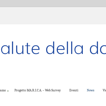
ciamo
Progetto MA.R.I.C.A. – Web Survey
Eventi
News
Vi