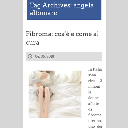
Tag Archives: angela
altomare
Fibroma: cos’è e come si
cura
04, 06, 2018
In Italia
sono
circa 3
milioni
le
donne
affette
da
fibroma
uterino,
uno dei