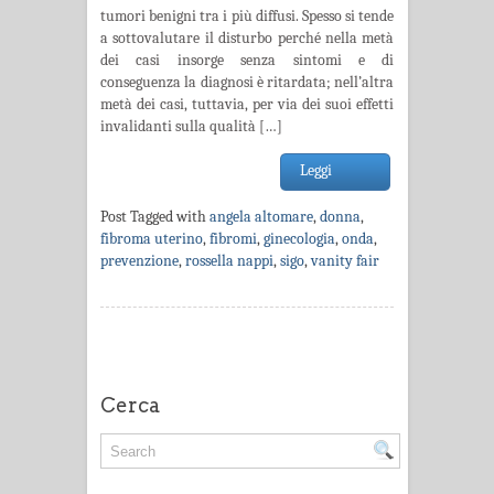
tumori benigni tra i più diffusi. Spesso si tende
a sottovalutare il disturbo perché nella metà
dei casi insorge senza sintomi e di
conseguenza la diagnosi è ritardata; nell’altra
metà dei casi, tuttavia, per via dei suoi effetti
invalidanti sulla qualità […]
Leggi
Post Tagged with
angela altomare
,
donna
,
fibroma uterino
,
fibromi
,
ginecologia
,
onda
,
prevenzione
,
rossella nappi
,
sigo
,
vanity fair
Cerca