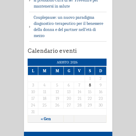
si prendono cura di sé? Prevenire per
mantenersi in salute
Couplepause: un nuovo paradigma
diagnostico-terapeutico per il benessere
della donna e del partner nell’età di
mezzo
Calendario eventi
AGOSTO: 2026
L
M
M
G
V
S
D
1
2
3
4
5
6
7
8
9
10
11
12
13
14
15
16
17
18
19
20
21
22
23
24
25
26
27
28
29
30
31
« Gen