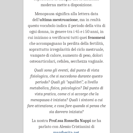
moderna mette a disposizione.
Menopausa significa alla lettera data
dell’
ultima mestruazione
, ma in realtà
questo vocabolo indica il periodo della vita di
ogni donna, in genere tra i 45 e i 50 anni, in
cui iniziano a verificarsi tutti quei
fenomeni
che accompagnano la perdita della fertilità,
soprattutto irregolarità del ciclo mestruale,
vampate di calore, aumento di peso, dolori
osteoarticolari, cefalea, secchezza vaginale.
Quali sono gli eventi, dal punto di vista
fisiologico, che si succedono durante questo
periodo? Quali gli “squilibri”, a livello
metabolico, fisico, psicologico? Dal punto di
vista pratico, come ci si accorge che la
menopausa è iniziata? Quali i sintomi a cui
fare attenzione, e cosa fare quando si pensa che
sia davvero iniziata?
La nostra
Prof.ssa Rossella Nappi
ne ha
parlato con Alessio Cristianini di
margherita.net
.