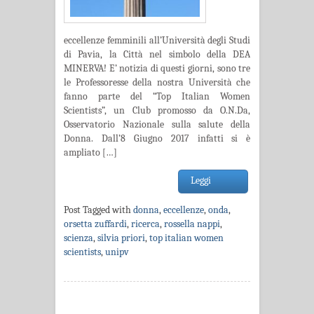
eccellenze femminili all’Università degli Studi
di Pavia, la Città nel simbolo della DEA
MINERVA! E’ notizia di questi giorni, sono tre
le Professoresse della nostra Università che
fanno parte del “Top Italian Women
Scientists”, un Club promosso da O.N.Da,
Osservatorio Nazionale sulla salute della
Donna. Dall’8 Giugno 2017 infatti si è
ampliato […]
Leggi
Post Tagged with
donna
,
eccellenze
,
onda
,
orsetta zuffardi
,
ricerca
,
rossella nappi
,
scienza
,
silvia priori
,
top italian women
scientists
,
unipv