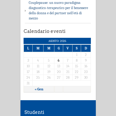
Couplepause: un nuovo paradigma
diagnostico-terapeutico per il benessere
della donna e del partner nell’età di
mezzo
Calendario eventi
AGOSTO: 2026
L
M
M
G
V
S
D
1
2
3
4
5
6
7
8
9
10
11
12
13
14
15
16
17
18
19
20
21
22
23
24
25
26
27
28
29
30
31
« Gen
Studenti