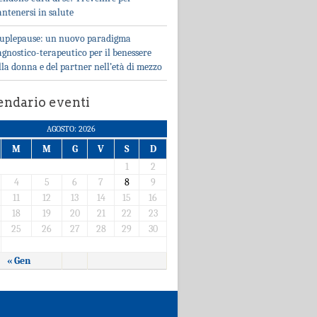
ntenersi in salute
uplepause: un nuovo paradigma
agnostico-terapeutico per il benessere
lla donna e del partner nell’età di mezzo
endario eventi
AGOSTO: 2026
M
M
G
V
S
D
1
2
4
5
6
7
8
9
11
12
13
14
15
16
18
19
20
21
22
23
25
26
27
28
29
30
« Gen