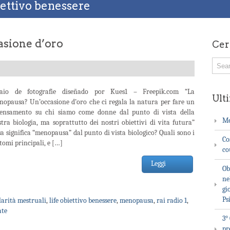
iettivo benessere
sione d’oro
Cer
laio de fotografie diseñado por Kues1 – Freepik.com “La
Ulti
nopausa? Un’occasione d’oro che ci regala la natura per fare un
pensamento su chi siamo come donne dal punto di vista della
Me
tra biologia, ma soprattutto dei nostri obiettivi di vita futura”
a significa “menopausa” dal punto di vista biologico? Quali sono i
Co
tomi principali, e […]
co
Leggi
Ob
ne
gi
Ps
larità mestruali
,
life obiettivo benessere
,
menopausa
,
rai radio 1
,
te
3°
pr