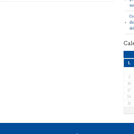
ma
Co
di
de
Cal
L
3
10
17
24
31