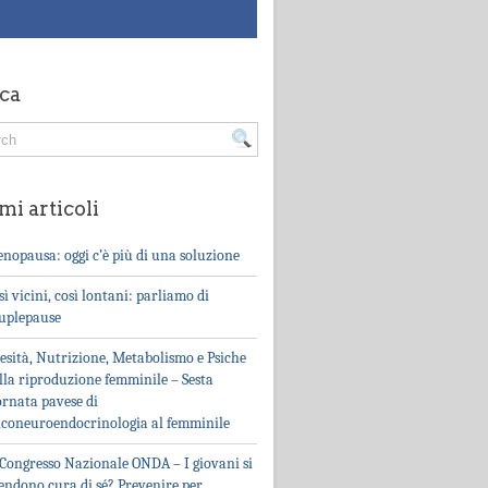
ca
mi articoli
nopausa: oggi c’è più di una soluzione
sì vicini, così lontani: parliamo di
uplepause
esità, Nutrizione, Metabolismo e Psiche
lla riproduzione femminile – Sesta
ornata pavese di
iconeuroendocrinologia al femminile
 Congresso Nazionale ONDA – I giovani si
endono cura di sé? Prevenire per