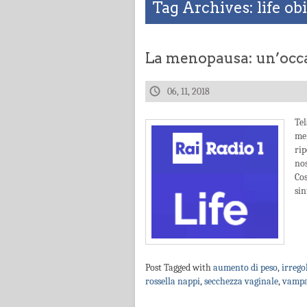
Tag Archives: life ob
La menopausa: un’occa
06, 11, 2018
Te
me
ri
nos
Cos
sin
Post Tagged with
aumento di peso
,
irrego
rossella nappi
,
secchezza vaginale
,
vampa