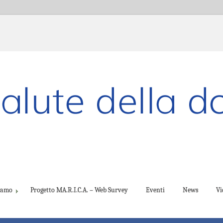
ciamo
Progetto MA.R.I.C.A. – Web Survey
Eventi
News
Vi